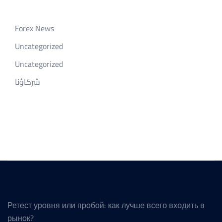
Forex News
Uncategorized
Uncategorized
شركاؤنا
Ретест уровня или пробой: как лучше всего входить в
рынок?