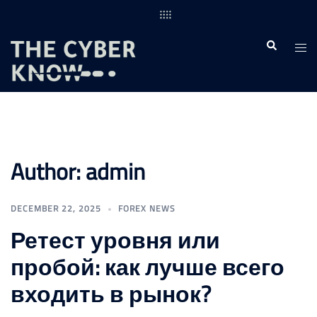
Skip
to
content
Togg
Search
men
Author:
admin
DECEMBER 22, 2025
FOREX NEWS
Ретест уровня или
пробой: как лучше всего
входить в рынок?