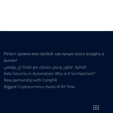
Ретест уровня или пробой: как лучше всего входить в
рынок?
اتفاقية تعاون وعمل مشترك مع شركة اي برومس
Data Security in Automation: Why is It So Important?
New partnership with CompTIA
Biggest Cryptocurrency Hacks of All Time