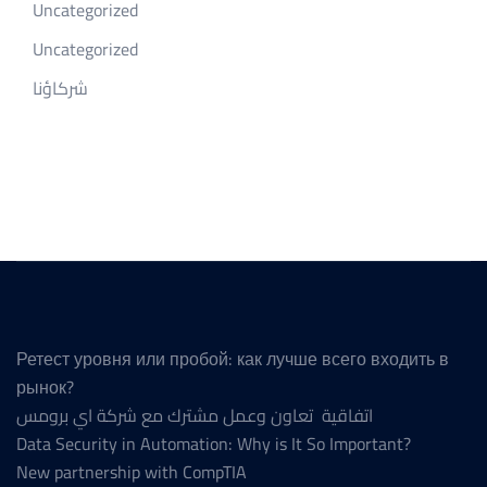
Uncategorized
Uncategorized
شركاؤنا
Ретест уровня или пробой: как лучше всего входить в
рынок?
اتفاقية تعاون وعمل مشترك مع شركة اي برومس
Data Security in Automation: Why is It So Important?
New partnership with CompTIA