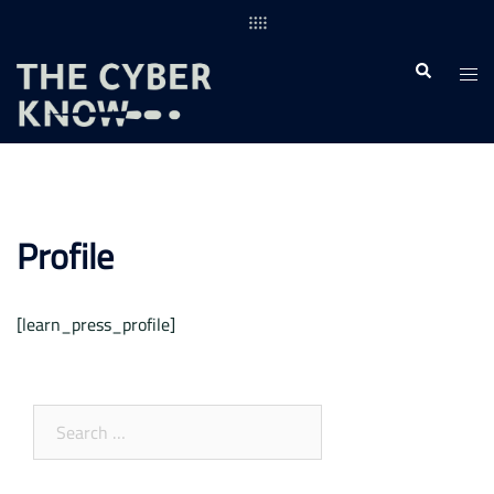
Skip
to
content
Togg
Search
men
Profile
[learn_press_profile]
Search
for: